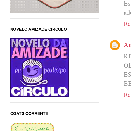
Es
ad
Re
NOVELO AMIZADE CIRCULO
An
RI
O
E
BE
Re
COATS CORRENTE