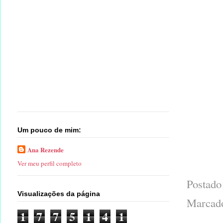
Um pouco de mim:
Ana Rezende
Ver meu perfil completo
Postado
Visualizações da página
Marcad
1
7
7
5
1
4
1