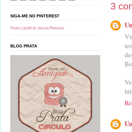
3 co
SIGA-ME NO PINTEREST
U
Visite o perfil de Ana no Pinterest.
Vi
te
BLOG PRATA
de
Bo
Ve
ht
Re
U